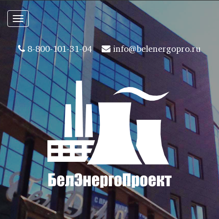
Toggle
navigation
8-800-101-31-04
info@belenergopro.ru