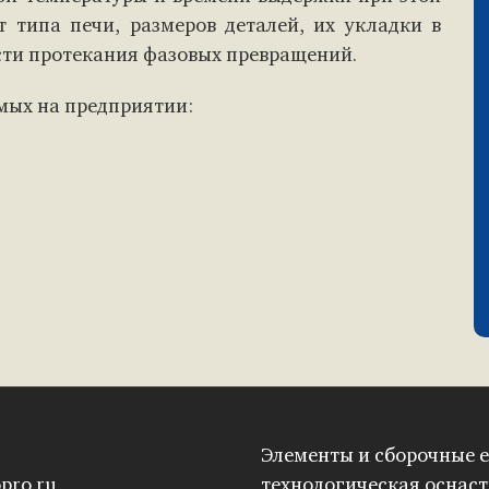
т типа печи, размеров деталей, их укладки в
сти протекания фазовых превращений.
мых на предприятии:
Элементы и сборочные е
pro.ru
технологическая оснаст