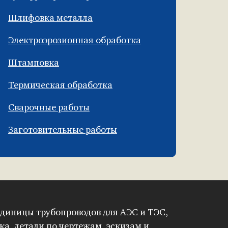
Шлифовка металла
Электроэрозионная обработка
Штамповка
Термическая обработка
Сварочные работы
Заготовительные работы
диницы трубопроводов для АЭС и ТЭС,
ка, детали по чертежам, эскизам и