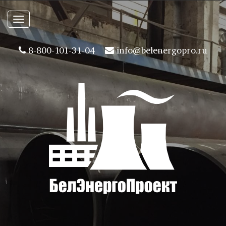
Toggle
navigation
8-800-101-31-04
info@belenergopro.ru