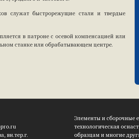
ков служат быстрорежущие стали и твердые
епляется в патроне с осевой компенсацией или
льном станке или обрабатывающем центре.
Элементы и сборочные е
pro.ru
технологическая оснаст
а, вн.тер.г.
образцам и многие дру