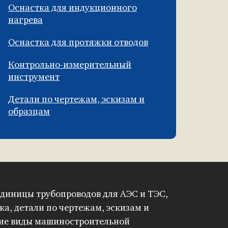
Оснастка для индукционного
нагрева
Оснастка для протяжки отводов
Контрольно-измерительный
инструмент
Детали по чертежам, эскизам и
образцам
диницы трубопроводов для АЭС и ТЭС,
ка, детали по чертежам, эскизам и
гие виды машиностроительной