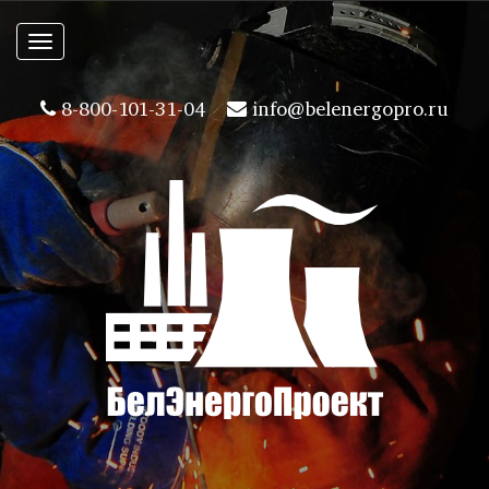
Toggle
navigation
8-800-101-31-04
info@belenergopro.ru